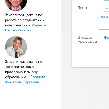
Темы
к
Заместитель декана по
довуз
работе со студентами и
выпускниками
–
Мурзаков
Сергей Иванович
Фа
В статье
упомянуты
Заместитель декана по
дополнительному
профессиональному
образованию
–
Логинова
Анастасия Сергеевна