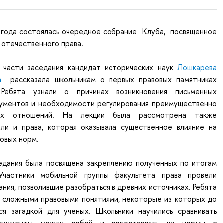
 года состоялась очередное собрание Клуба, посвященное
 отечественного права.
 части заседания кандидат исторических наук
Лошкарева
на
рассказала школьникам о первых правовых памятниках
Ребята узнали о причинах возникновения письменных
ументов и необходимости регулирования преимущественно
овых отношений. На лекции была рассмотрена также
али и права, которая оказывала существенное влияние на
овых норм.
седания была посвящена закреплению полученных по итогам
 Участники мобильной группы факультета права провели
ания, позволившие разобраться в древних источниках. Ребята
о сложными правовыми понятиями, некоторые из которых до
я загадкой для ученых. Школьники научились сравнивать
документы между собой и сопоставлять их нормы с