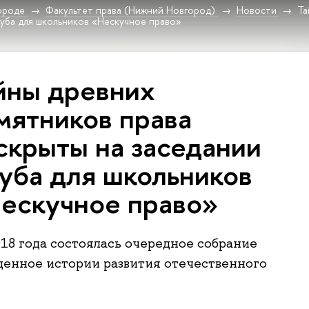
ороде
Факультет права (Нижний Новгород)
Новости
Та
луба для школьников «Нескучное право»
йны древних
мятников права
скрыты на заседании
уба для школьников
ескучное право»
018 года состоялась очередное собрание
щенное истории развития отечественного