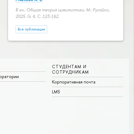
В кн.: Общая теория цивилистики. М.: Русайнс,
2025. Гл. 6.
С. 123-162.
Все публикации
СТУДЕНТАМ И
СОТРУДНИКАМ
боратории
Корпоративная почта
LMS