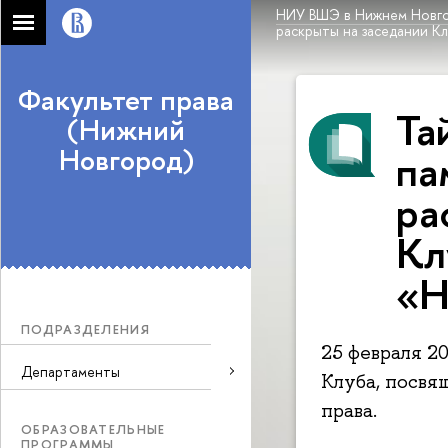
НИУ ВШЭ в Нижнем Новг
раскрыты на заседании К
Факультет права
Та
(Нижний
Новгород)
па
ра
Кл
«Н
ПОДРАЗДЕЛЕНИЯ
25 февраля 2
Департаменты
Клуба, посвя
права.
ОБРАЗОВАТЕЛЬНЫЕ
ПРОГРАММЫ