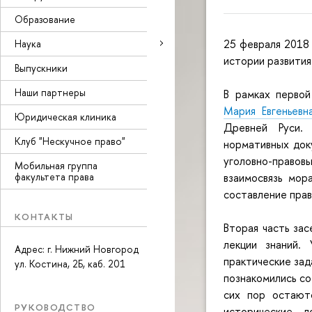
Образование
25 февраля 2018
Наука
истории развития
Выпускники
Наши партнеры
В рамках первой
Мария Евгеньев
Юридическая клиника
Древней Руси. 
Клуб "Нескучное право"
нормативных док
уголовно-прав
Мобильная группа
факультета права
взаимосвязь мор
составление прав
КОНТАКТЫ
Вторая часть за
лекции знаний.
Адрес: г. Нижний Новгород
практические зад
ул. Костина, 2Б, каб. 201
познакомились с
сих пор остаютс
РУКОВОДСТВО
исторические 