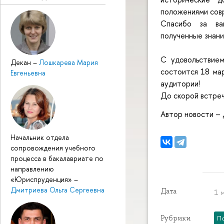
положениями сов
Спасибо за ваш
полученные знани
С удовольствием
Декан
–
Лошкарева Мария
состоится 18 мар
Евгеньевна
аудитории!
До скорой встреч
Автор новости – 
Начальник отдела
сопровождения учебного
процесса в бакалавриате по
направлению
«Юриспруденция»
–
Дмитриева Ольга Сергеевна
Дата
1 м
Рубрики
П