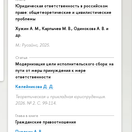
Юридическая ответственность в российском
праве: общетеоретические и цивилистические
проблемы
Хужин А. М., Карпычев М. В., Одинокова А. В. и
др.
М.: Русайнс, 2025.
Статья
Модернизация цели исполнительского сбора: на
пути от меры принуждения к мере
ответственности
Келейникова Д. Д.
Теоретическая и прикладная юриспруденция.
2026. № 2.
С. 99-114.
Глава в книге
Гражданские правоотношения
Пчелкин А. В.