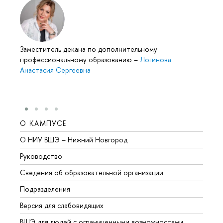
Заместитель декана по дополнительному
профессиональному образованию
–
Логинова
Анастасия Сергеевна
О КАМПУСЕ
ОБР
О НИУ ВШЭ – Нижний Новгород
Бакал
Руководство
Магис
Сведения об образовательной организации
Второ
Подразделения
Высше
Версия для слабовидящих
Курсы
ВШЭ для людей с ограниченными возможностями
Профе