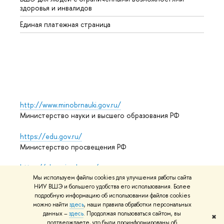
здоровья и инвалидов
Регио
Единая платежная страница
Языко
Выпус
Обрат
http://www.minobrnauki.gov.ru/
Министерство науки и высшего образования РФ
https://edu.gov.ru/
Министерство просвещения РФ
https://elearning.hse.ru/mooc
Массовые открытые онлайн-курсы
Мы используем файлы cookies для улучшения работы сайта
НИУ ВШЭ и большего удобства его использования. Более
подробную информацию об использовании файлов cookies
можно найти
здесь
, наши правила обработки персональных
данных –
здесь
. Продолжая пользоваться сайтом, вы
© НИУ ВШЭ 1993–2026
Адреса и контакты
Условия
✖
подтверждаете, что были проинформированы об
использования материалов
Политика конфиденциальности