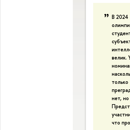
В 2024
олимпи
студен
субъект
интелл
велик. 
номина
наскол
только
преград
нет, н
Предста
участни
что про