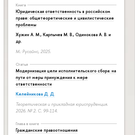
Книга
Юридическая ответственность в российском
праве: общетеоретические и цивилистические
проблемы
Хужин А. М., Карпычев М. В., Одинокова А. В. и
др.
М.: Русайнс, 2025.
Статья
Модернизация цели исполнительского сбора: на
пути от меры принуждения к мере
ответственности
Келейникова Д. Д.
Теоретическая и прикладная юриспруденция.
2026. № 2.
С. 99-114.
Глава в книге
Гражданские правоотношения