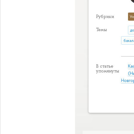
Рубрики
Ун
Темы
д
бакал
Ка
В статье
упомянуты
(Н
Новго