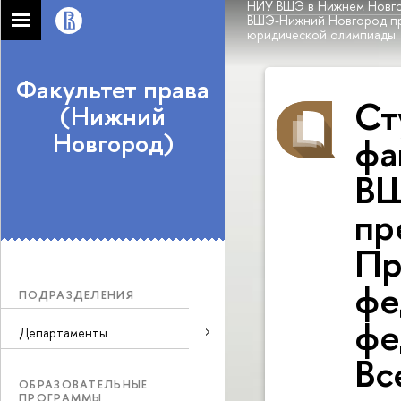
НИУ ВШЭ в Нижнем Новг
ВШЭ-Нижний Новгород пр
юридической олимпиады
Факультет права
Ст
(Нижний
Новгород)
фа
ВШ
пр
Пр
фе
ПОДРАЗДЕЛЕНИЯ
фе
Департаменты
Вс
ОБРАЗОВАТЕЛЬНЫЕ
ПРОГРАММЫ