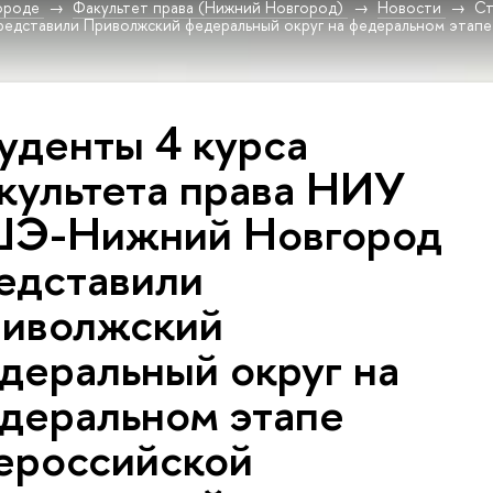
ороде
Факультет права (Нижний Новгород)
Новости
Ст
едставили Приволжский федеральный округ на федеральном этапе
уденты 4 курса
культета права НИУ
Э-Нижний Новгород
едставили
иволжский
деральный округ на
деральном этапе
ероссийской