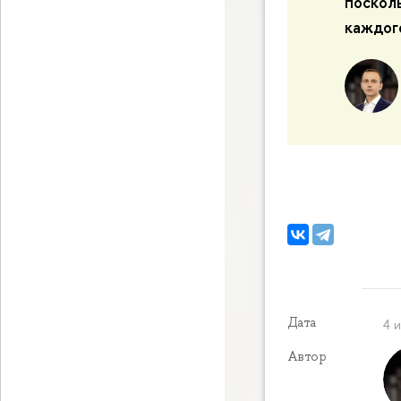
поскол
каждог
Дата
4 
Автор