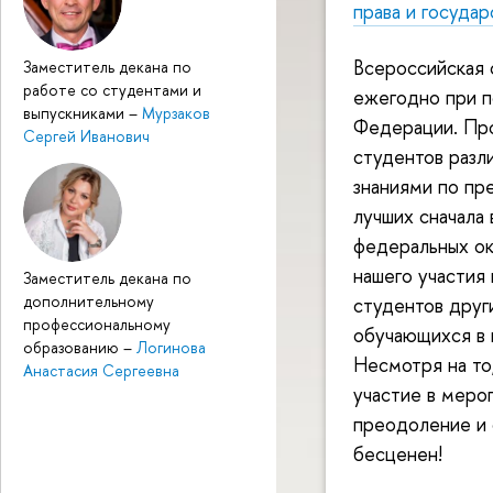
права и государ
Всероссийская 
Заместитель декана по
работе со студентами и
ежегодно при 
выпускниками
–
Мурзаков
Федерации. Пр
Сергей Иванович
студентов разл
знаниями по пр
лучших сначала 
федеральных ок
нашего участия
Заместитель декана по
дополнительному
студентов друг
профессиональному
обучающихся в 
образованию
–
Логинова
Несмотря на то,
Анастасия Сергеевна
участие в меро
преодоление и 
бесценен!