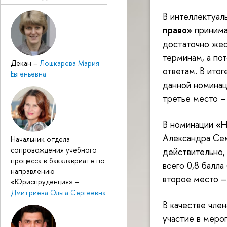
В интеллектуал
право»
принимал
достаточно жес
терминам, а пот
Декан
–
Лошкарева Мария
ответам. В итог
Евгеньевна
данной номинац
третье место – 
В номинации
«Н
Александра Сем
Начальник отдела
сопровождения учебного
действительно,
процесса в бакалавриате по
всего 0,8 балла
направлению
второе место – 
«Юриспруденция»
–
Дмитриева Ольга Сергеевна
В качестве чле
участие в меро