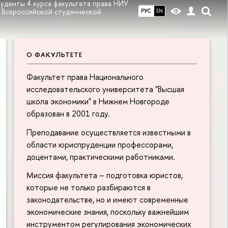
уденты 4 курса факультета права НИУ
 Всероссийской студенческой
РУС
EN
О ФАКУЛЬТЕТЕ
Факультет права Национального
исследовательского университета "Высшая
школа экономики" в Нижнем Новгороде
образован в 2001 году.
Преподавание осуществляется известными в
области юриспруденции профессорами,
доцентами, практическими работниками.
Миссия факультета – подготовка юристов,
которые не только разбираются в
законодательстве, но и имеют современные
экономические знания, поскольку важнейшим
инструментом регулирования экономических