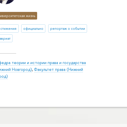
иверситетская жизнь
остижения
официально
репортаж о событии
авриат
федра теории и истории права и государства
ижний Новгород)
,
Факультет права (Нижний
род)