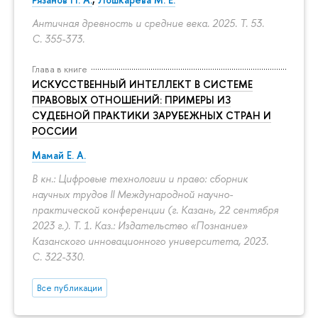
Античная древность и средние века. 2025. Т. 53.
С. 355-373.
Глава в книге
ИСКУССТВЕННЫЙ ИНТЕЛЛЕКТ В СИСТЕМЕ
ПРАВОВЫХ ОТНОШЕНИЙ: ПРИМЕРЫ ИЗ
СУДЕБНОЙ ПРАКТИКИ ЗАРУБЕЖНЫХ СТРАН И
РОССИИ
Мамай Е. А.
В кн.: Цифровые технологии и право: сборник
научных трудов II Международной научно-
практической конференции (г. Казань, 22 сентября
2023 г.). Т. 1. Каз.: Издательство «Познание»
Казанского инновационного университета, 2023.
С. 322-330.
Все публикации