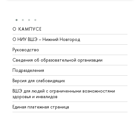
О КАМПУСЕ
ОБР
О НИУ ВШЭ – Нижний Новгород
Бакал
Руководство
Магис
Сведения об образовательной организации
Второ
Подразделения
Высше
Версия для слабовидящих
Курсы
ВШЭ для людей с ограниченными возможностями
Профе
здоровья и инвалидов
Регио
Единая платежная страница
Языко
Выпус
Обрат