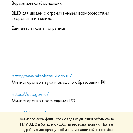
Версия для слабовидящих
Курсы
ВШЭ для людей с ограниченными возможностями
Профе
здоровья и инвалидов
Регио
Единая платежная страница
Языко
Выпус
Обрат
http://www.minobrnauki.gov.ru/
Министерство науки и высшего образования РФ
https://edu.gov.ru/
Министерство просвещения РФ
https://elearning.hse.ru/mooc
Массовые открытые онлайн-курсы
Мы используем файлы cookies для улучшения работы сайта
НИУ ВШЭ и большего удобства его использования. Более
подробную информацию об использовании файлов cookies