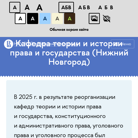
A
A
A
АБB
АБB
АБB
А
А
А
А
А
Факультет права (Нижний Новгород)
Обычная версия сайта
Кафедра теории и истории
НИУ ВШЭ в Нижнем Новгороде
Меню
права и государства (Нижний
Новгород)
В 2025 г. в результате реорганизации
кафедр теории и истории права
и государства, конституционного
и административного права, уголовного
права и уголовного процесса был