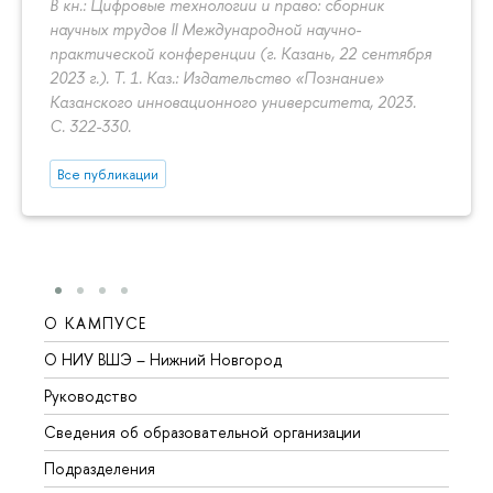
В кн.: Цифровые технологии и право: сборник
научных трудов II Международной научно-
практической конференции (г. Казань, 22 сентября
2023 г.). Т. 1. Каз.: Издательство «Познание»
Казанского инновационного университета, 2023.
С. 322-330.
Все публикации
О КАМПУСЕ
ОБР
О НИУ ВШЭ – Нижний Новгород
Бакал
Руководство
Магис
Сведения об образовательной организации
Второ
Подразделения
Высше