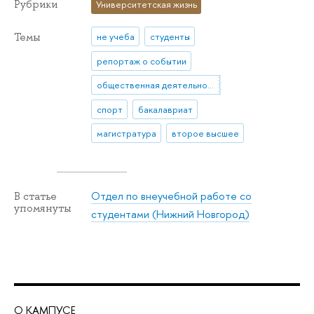
Рубрики
Университетская жизнь
Темы
не учеба
студенты
репортаж о событии
общественная деятельность
спорт
бакалавриат
магистратура
второе высшее
Отдел по внеучебной работе со
В статье
упомянуты
студентами (Нижний Новгород)
О КАМПУСЕ
ОБ