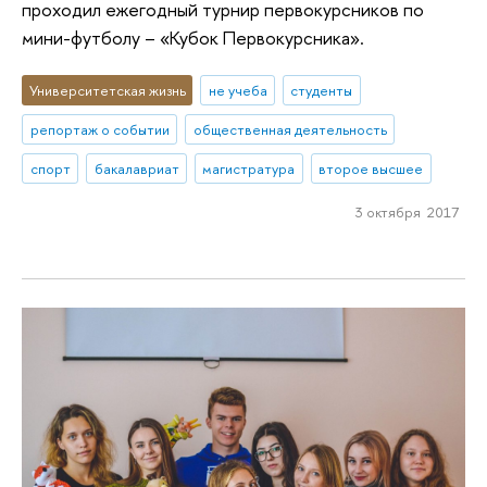
проходил ежегодный турнир первокурсников по
мини-футболу – «Кубок Первокурсника».
Университетская жизнь
не учеба
студенты
репортаж о событии
общественная деятельность
спорт
бакалавриат
магистратура
второе высшее
3 октября 2017