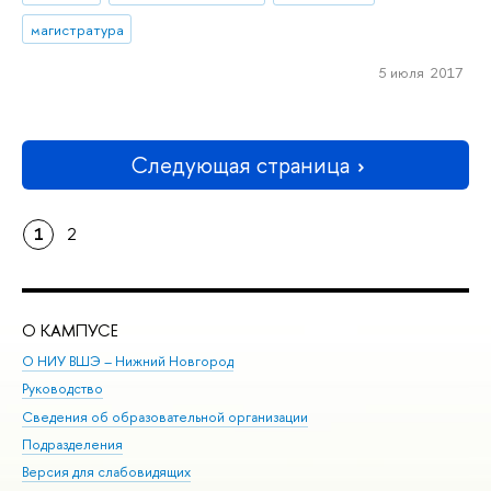
магистратура
5 июля 2017
Следующая страница
1
2
О КАМПУСЕ
ОБ
О НИУ ВШЭ – Нижний Новгород
Бак
Руководство
Маг
Сведения об образовательной организации
Вт
Подразделения
Вы
Версия для слабовидящих
Ку