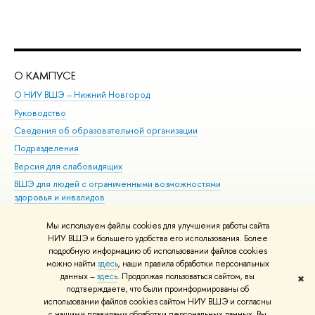
О КАМПУСЕ
ОБ
О НИУ ВШЭ – Нижний Новгород
Бак
Руководство
Маг
Сведения об образовательной организации
Вт
Подразделения
Вы
Версия для слабовидящих
Ку
ВШЭ для людей с ограниченными возможностями
Пр
здоровья и инвалидов
Рег
Единая платежная страница
Яз
Мы используем файлы cookies для улучшения работы сайта
Вы
НИУ ВШЭ и большего удобства его использования. Более
подробную информацию об использовании файлов cookies
Обр
можно найти
здесь
, наши правила обработки персональных
данных –
здесь
. Продолжая пользоваться сайтом, вы
✖
Редактору
подтверждаете, что были проинформированы об
© НИУ ВШЭ 1993–2026
Адреса и контакты
Условия использования
использовании файлов cookies сайтом НИУ ВШЭ и согласны
с нашими правилами обработки персональных данных. Вы