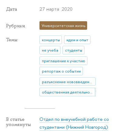
27 марта 2020
Дата
Рубрики
Университетская жизнь
Темы
концерты
идеи и опыт
не учеба
студенты
приглашение к участию
репортаж о событии
разъяснение нововведения
общественная деятельность
Отдел по внеучебной работе со
В статье
упомянуты
студентами (Нижний Новгород)