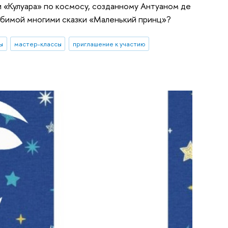
 «Кулуара» по космосу, созданному Антуаном де
любимой многими сказки «Маленький принц»?
ы
мастер-классы
приглашение к участию