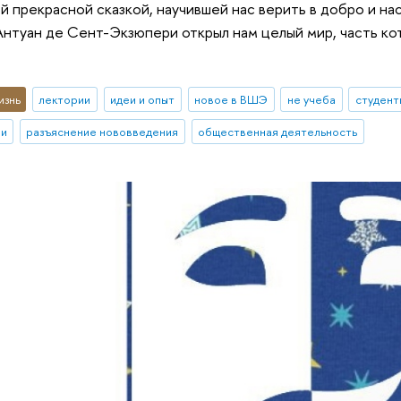
й прекрасной сказкой, научившей нас верить в добро и н
Антуан де Сент-Экзюпери открыл нам целый мир, часть кот
изнь
лектории
идеи и опыт
новое в ВШЭ
не учеба
студент
ии
разъяснение нововведения
общественная деятельность