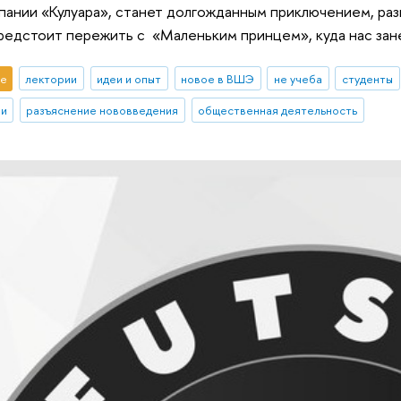
пании «Кулуара», станет долгожданным приключением, ра
редстоит пережить с «Маленьким принцем», куда нас зан
е
лектории
идеи и опыт
новое в ВШЭ
не учеба
студенты
ии
разъяснение нововведения
общественная деятельность