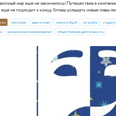
азочный мир ещё не закончилось! Путешествие в компании
ещё не подходит к концу. Готовы услышать новые главы 
изнь
лектории
идеи и опыт
новое в ВШЭ
не учеба
студент
ии
разъяснение нововведения
общественная деятельность