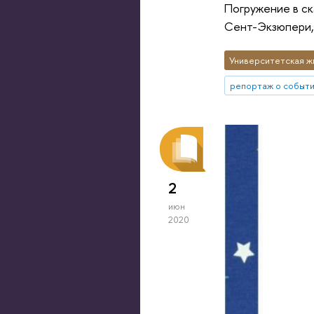
Погружение в ск
Сент-Экзюпери, 
Университетская ж
репортаж о событ
2
июн
2020