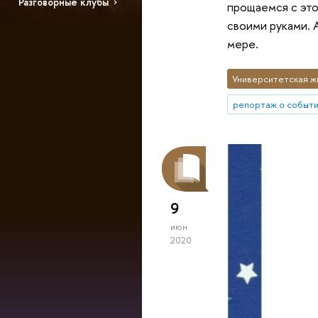
Разговорные клубы
прощаемся с это
своими руками. 
мере.
Университетская ж
репортаж о событ
9
июн
2020