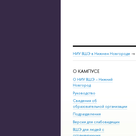
НИУ ВШЭ в Нижнем Новгороде
→
О КАМПУСЕ
О НИУ ВШЭ – Нижний
Новгород
Руководство
Сведения об
образовательной организации
Подразделения
Версия для слабовидящих
ВШЭ для людей с
ограниченными