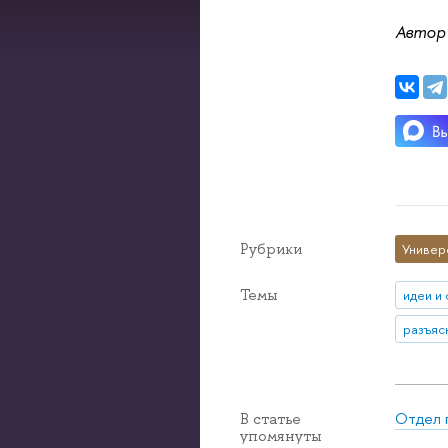
Автор
Рубрики
Универ
Темы
идеи и
Отдел 
В статье
упомянуты