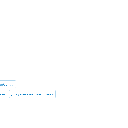
событии
ние
довузовская подготовка