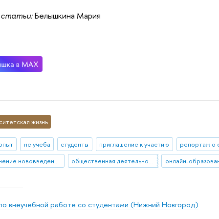
 статьи:
Белышкина Мария
ситетская жизнь
 опыт
не учеба
студенты
приглашение к участию
репортаж о 
разъяснение нововведения
общественная деятельность
онлайн-образова
по внеучебной работе со студентами (Нижний Новгород)