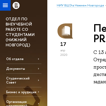
НИУ ВШЭ в Нижнем Новгороде
ОТДЕЛ ПО
Пе
ВНЕУЧЕБНОЙ
РАБОТЕ СО
P
СТУДЕНТАМИ
(НИЖНИЙ
17
НОВГОРОД)
апр
C 13
2020
Отря
Об отделе
прос
Документы
дист
Студенческий
задан
Совет
Бизнес и эрудиция
Организация
мероприятий