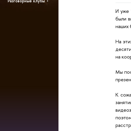
Разговорные клубы
И уже 
были в
наших 
На эти
десяти
на коо
Мы пос
презен
К сожа
занят
видеоз
поэто
расстр