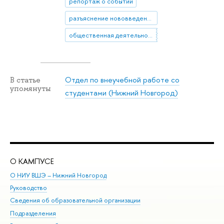
репортаж о событии
разъяснение нововведения
общественная деятельность
Отдел по внеучебной работе со
В статье
упомянуты
студентами (Нижний Новгород)
О КАМПУСЕ
ОБ
О НИУ ВШЭ – Нижний Новгород
Бак
Руководство
Маг
Сведения об образовательной организации
Вт
Подразделения
Вы