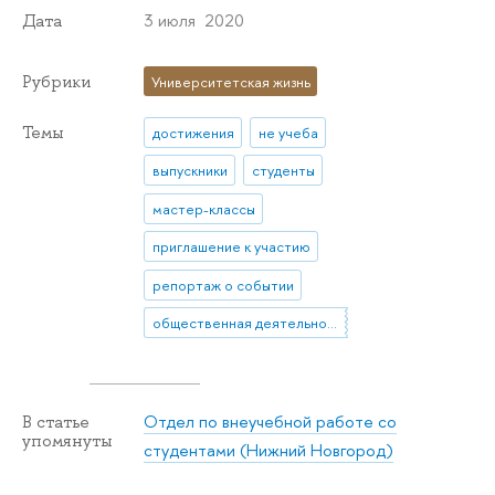
3 июля 2020
Дата
Рубрики
Университетская жизнь
Темы
достижения
не учеба
выпускники
студенты
мастер-классы
приглашение к участию
репортаж о событии
общественная деятельность
Отдел по внеучебной работе со
В статье
упомянуты
студентами (Нижний Новгород)