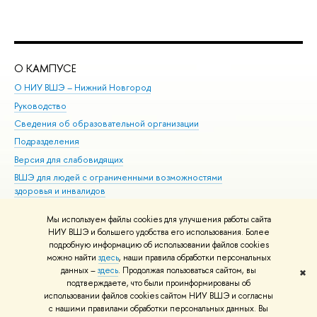
О КАМПУСЕ
ОБ
О НИУ ВШЭ – Нижний Новгород
Бак
Руководство
Маг
Сведения об образовательной организации
Вт
Подразделения
Вы
Версия для слабовидящих
Ку
ВШЭ для людей с ограниченными возможностями
Пр
здоровья и инвалидов
Рег
Единая платежная страница
Яз
Мы используем файлы cookies для улучшения работы сайта
Вы
НИУ ВШЭ и большего удобства его использования. Более
подробную информацию об использовании файлов cookies
Обр
можно найти
здесь
, наши правила обработки персональных
данных –
здесь
. Продолжая пользоваться сайтом, вы
✖
Редактору
подтверждаете, что были проинформированы об
© НИУ ВШЭ 1993–2026
Адреса и контакты
Условия использования
использовании файлов cookies сайтом НИУ ВШЭ и согласны
с нашими правилами обработки персональных данных. Вы
материалов
Политика конфиденциальности
Карта сайта