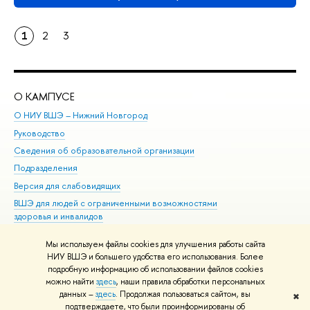
1
2
3
О КАМПУСЕ
ОБ
О НИУ ВШЭ – Нижний Новгород
Бак
Руководство
Маг
Сведения об образовательной организации
Вт
Подразделения
Вы
Версия для слабовидящих
Ку
ВШЭ для людей с ограниченными возможностями
Пр
здоровья и инвалидов
Рег
Единая платежная страница
Яз
Мы используем файлы cookies для улучшения работы сайта
Вы
НИУ ВШЭ и большего удобства его использования. Более
подробную информацию об использовании файлов cookies
Обр
можно найти
здесь
, наши правила обработки персональных
данных –
здесь
. Продолжая пользоваться сайтом, вы
✖
Редактору
подтверждаете, что были проинформированы об