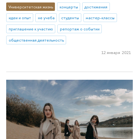
Университетская жизнь
концерты
достижения
идеи и опыт
не учеба
студенты
мастер-классы
приглашение к участию
репортаж о событии
общественная деятельность
12 января 2021