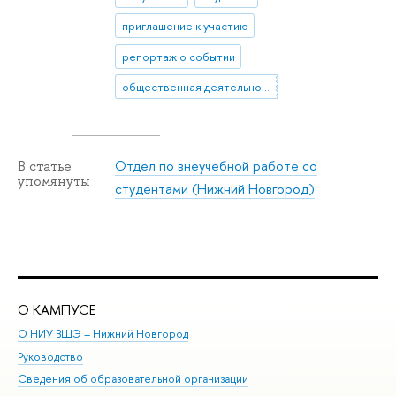
приглашение к участию
репортаж о событии
общественная деятельность
Отдел по внеучебной работе со
В статье
упомянуты
студентами (Нижний Новгород)
О КАМПУСЕ
ОБ
О НИУ ВШЭ – Нижний Новгород
Бак
Руководство
Маг
Сведения об образовательной организации
Вт