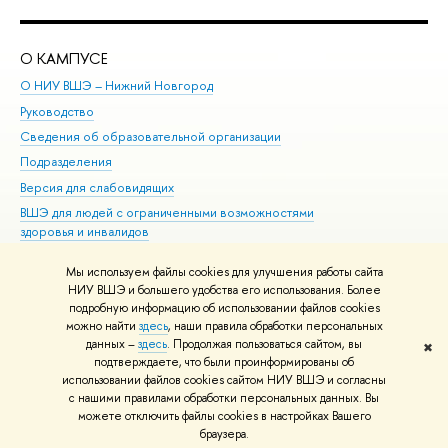
О КАМПУСЕ
ОБ
О НИУ ВШЭ – Нижний Новгород
Бак
Руководство
Маг
Сведения об образовательной организации
Вт
Подразделения
Вы
Версия для слабовидящих
Ку
ВШЭ для людей с ограниченными возможностями
Пр
здоровья и инвалидов
Рег
Единая платежная страница
Яз
Мы используем файлы cookies для улучшения работы сайта
Вы
НИУ ВШЭ и большего удобства его использования. Более
подробную информацию об использовании файлов cookies
Обр
можно найти
здесь
, наши правила обработки персональных
данных –
здесь
. Продолжая пользоваться сайтом, вы
✖
Редактору
подтверждаете, что были проинформированы об
© НИУ ВШЭ 1993–2026
Адреса и контакты
Условия использования
использовании файлов cookies сайтом НИУ ВШЭ и согласны
с нашими правилами обработки персональных данных. Вы
материалов
Политика конфиденциальности
Карта сайта
можете отключить файлы cookies в настройках Вашего
Шрифты HSE Sans и HSE Slab разработаны в
Школе дизайна НИУ ВШЭ
браузера.