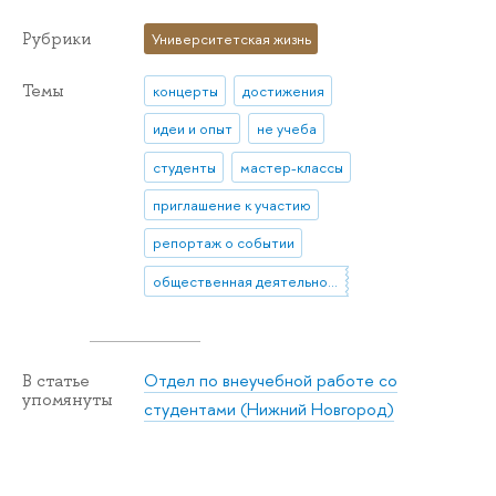
Рубрики
Университетская жизнь
Темы
концерты
достижения
идеи и опыт
не учеба
студенты
мастер-классы
приглашение к участию
репортаж о событии
общественная деятельность
Отдел по внеучебной работе со
В статье
упомянуты
студентами (Нижний Новгород)