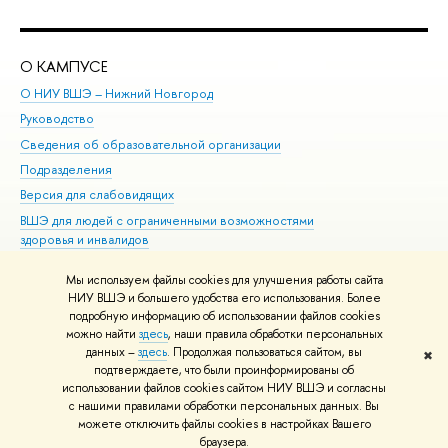
О КАМПУСЕ
ОБ
О НИУ ВШЭ – Нижний Новгород
Бак
Руководство
Маг
Сведения об образовательной организации
Вт
Подразделения
Вы
Версия для слабовидящих
Ку
ВШЭ для людей с ограниченными возможностями
Пр
здоровья и инвалидов
Рег
Единая платежная страница
Яз
Мы используем файлы cookies для улучшения работы сайта
Вы
НИУ ВШЭ и большего удобства его использования. Более
подробную информацию об использовании файлов cookies
Обр
можно найти
здесь
, наши правила обработки персональных
данных –
здесь
. Продолжая пользоваться сайтом, вы
✖
Редактору
подтверждаете, что были проинформированы об
© НИУ ВШЭ 1993–2026
Адреса и контакты
Условия использования
использовании файлов cookies сайтом НИУ ВШЭ и согласны
с нашими правилами обработки персональных данных. Вы
материалов
Политика конфиденциальности
Карта сайта
можете отключить файлы cookies в настройках Вашего
Шрифты HSE Sans и HSE Slab разработаны в
Школе дизайна НИУ ВШЭ
браузера.