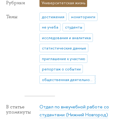
Рубрики
Университетская жизнь
Темы
достижения
мониторинги
не учеба
студенты
исследования и аналитика
статистические данные
приглашение к участию
репортаж о событии
общественная деятельность
Отдел по внеучебной работе со
В статье
упомянуты
студентами (Нижний Новгород)