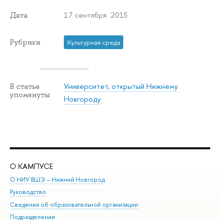
17 сентября 2015
Дата
Рубрики
Культурная среда
Университет, открытый Нижнему
В статье
упомянуты
Новгороду
О КАМПУСЕ
ОБ
О НИУ ВШЭ – Нижний Новгород
Бак
Руководство
Маг
Сведения об образовательной организации
Вт
Подразделения
Вы