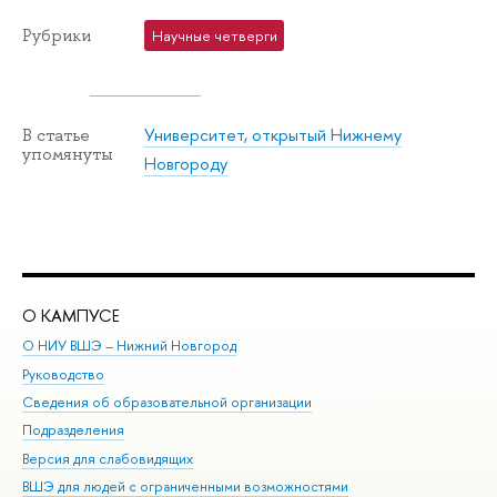
Рубрики
Научные четверги
Университет, открытый Нижнему
В статье
упомянуты
Новгороду
О КАМПУСЕ
ОБ
О НИУ ВШЭ – Нижний Новгород
Бак
Руководство
Маг
Сведения об образовательной организации
Вт
Подразделения
Вы
Версия для слабовидящих
Ку
ВШЭ для людей с ограниченными возможностями
Пр