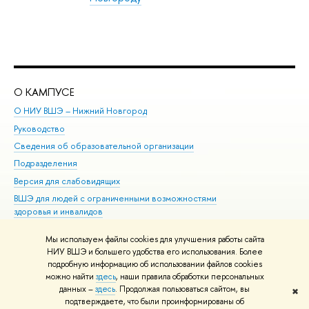
О КАМПУСЕ
ОБ
О НИУ ВШЭ – Нижний Новгород
Бак
Руководство
Маг
Сведения об образовательной организации
Вт
Подразделения
Вы
Версия для слабовидящих
Ку
ВШЭ для людей с ограниченными возможностями
Пр
здоровья и инвалидов
Рег
Единая платежная страница
Яз
Мы используем файлы cookies для улучшения работы сайта
Вы
НИУ ВШЭ и большего удобства его использования. Более
подробную информацию об использовании файлов cookies
Обр
можно найти
здесь
, наши правила обработки персональных
данных –
здесь
. Продолжая пользоваться сайтом, вы
✖
Редактору
подтверждаете, что были проинформированы об