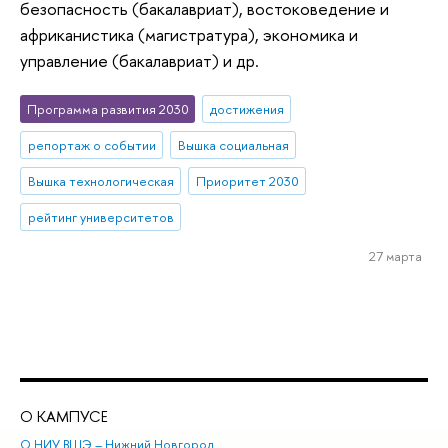
безопасность (бакалавриат), востоковедение и
африканистика (магистратура), экономика и
управление (бакалавриат) и др.
Программа развития 2030
достижения
репортаж о событии
Вышка социальная
Вышка технологическая
Приоритет 2030
рейтинг университетов
27 марта
О КАМПУСЕ
ОБ
О НИУ ВШЭ – Нижний Новгород
Бак