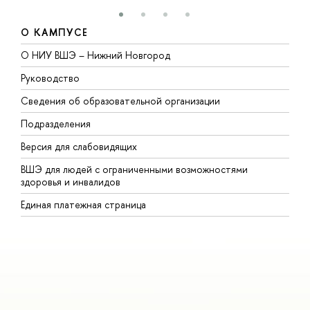
О КАМПУСЕ
О НИУ ВШЭ – Нижний Новгород
Б
Руководство
М
Сведения об образовательной организации
В
Подразделения
В
Версия для слабовидящих
К
ВШЭ для людей с ограниченными возможностями
П
здоровья и инвалидов
Р
Единая платежная страница
Я
В
О