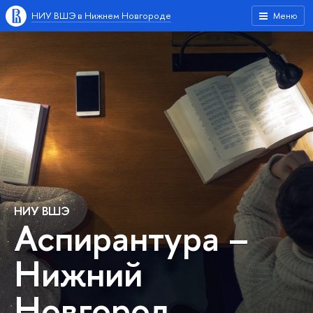
НИУ ВШЭ в Нижнем Новгороде
Меню
НИУ ВШЭ
Аспирантура –
Нижний
Новгород