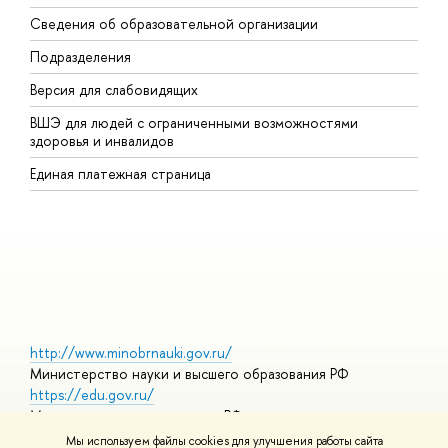
Сведения об образовательной организации
В
Подразделения
В
Версия для слабовидящих
К
ВШЭ для людей с ограниченными возможностями
П
здоровья и инвалидов
Р
Единая платежная страница
Я
В
О
http://www.minobrnauki.gov.ru/
Министерство науки и высшего образования РФ
https://edu.gov.ru/
Министерство просвещения РФ
https://elearning.hse.ru/mooc
Мы используем файлы cookies для улучшения работы сайта