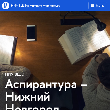
НИУ ВШЭ в Нижнем Новгороде
Меню
НИУ ВШЭ
Аспирантура –
Нижний
Новгород