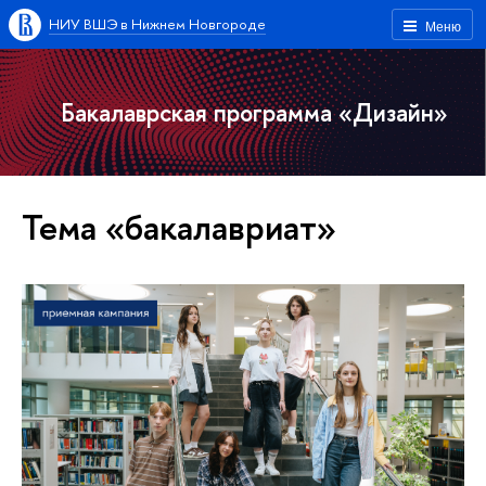
НИУ ВШЭ в Нижнем Новгороде
Меню
Бакалаврская программа «Дизайн»
Тема «бакалавриат»