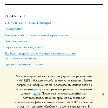
О КАМПУСЕ
ОБ
О НИУ ВШЭ – Нижний Новгород
Бак
Руководство
Маг
Сведения об образовательной организации
Вт
Подразделения
Вы
Версия для слабовидящих
Ку
ВШЭ для людей с ограниченными возможностями
Пр
здоровья и инвалидов
Рег
Единая платежная страница
Яз
Вы
Мы используем файлы cookies для улучшения работы сайта
Обр
НИУ ВШЭ и большего удобства его использования. Более
подробную информацию об использовании файлов cookies
можно найти
здесь
, наши правила обработки персональных
данных –
здесь
. Продолжая пользоваться сайтом, вы
✖
Редактору
подтверждаете, что были проинформированы об
© НИУ ВШЭ 1993–2026
Адреса и контакты
Условия использования
использовании файлов cookies сайтом НИУ ВШЭ и согласны
с нашими правилами обработки персональных данных. Вы
материалов
Политика конфиденциальности
Карта сайта