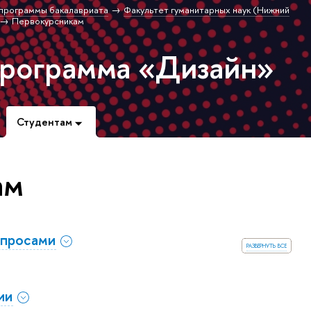
программы бакалавриата
Факультет гуманитарных наук (Нижний
Первокурсникам
программа «Дизайн»
Студентам
ам
опросами
развернуть все
ии