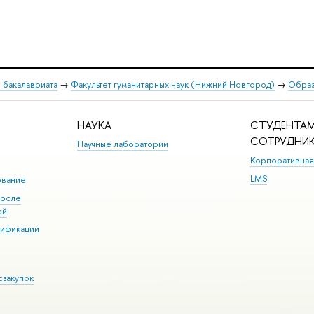
 бакалавриата
→
Факультет гуманитарных наук (Нижний Новгород)
→
Образ
НАУКА
СТУДЕНТАМ
СОТРУДНИ
Научные лаборатории
Корпоративная
LMS
ование
после
ей
лификации
сзакупок