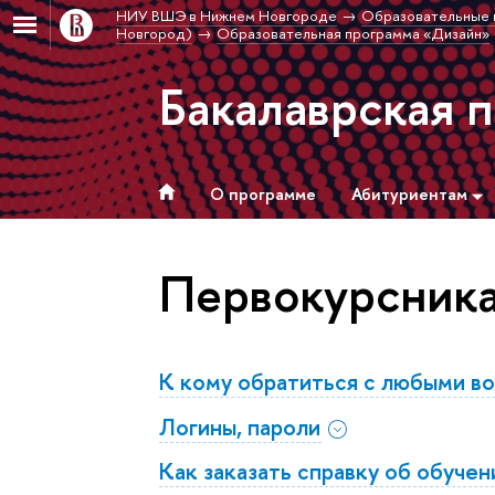
НИУ ВШЭ в Нижнем Новгороде
Образовательные 
Новгород)
Образовательная программа «Дизайн»
Бакалаврская 
О программе
Абитуриентам
Первокурсник
К кому обратиться с любыми в
Логины, пароли
Как заказать справку об обучен