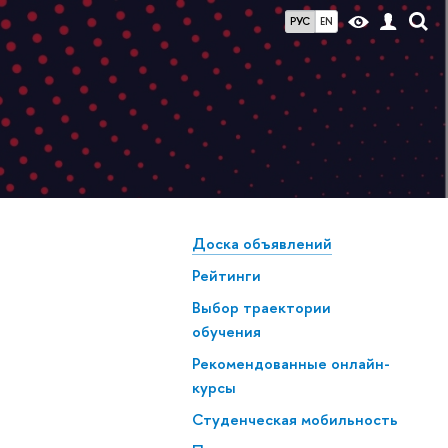
РУС
EN
Доска объявлений
Рейтинги
Выбор траектории
обучения
Рекомендованные онлайн-
курсы
Студенческая мобильность