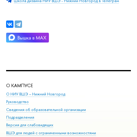
Школа дизайна НИУ ВШЭ - Нижний Новгород в Телеграм
О КАМПУСЕ
ОБ
О НИУ ВШЭ – Нижний Новгород
Бак
Руководство
Маг
Сведения об образовательной организации
Вт
Подразделения
Вы
Версия для слабовидящих
Ку
ВШЭ для людей с ограниченными возможностями
Пр