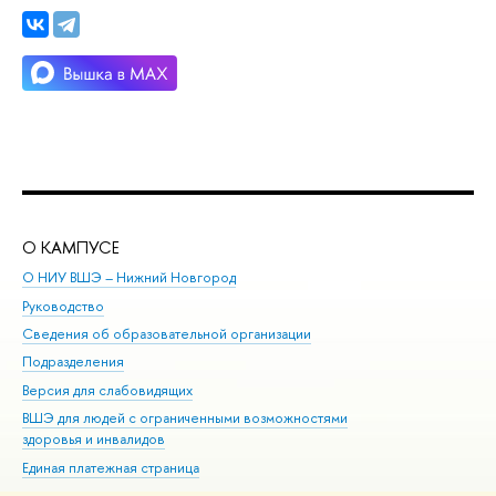
О КАМПУСЕ
ОБ
О НИУ ВШЭ – Нижний Новгород
Бак
Руководство
Маг
Сведения об образовательной организации
Вт
Подразделения
Вы
Версия для слабовидящих
Ку
ВШЭ для людей с ограниченными возможностями
Пр
здоровья и инвалидов
Рег
Единая платежная страница
Яз