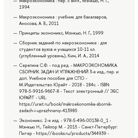
Макроэкономика : пер. с англ., Мэнкью, Н. Г.,
1994
Макроэкономика : учебник для бакалавров,
Аносова, А. В., 2011
Принципы экономикс, Мэнкью, Н. Г., 1999
Сборник заданий по макроэкономике : для
студентов вузов и учащихся 10-11 кл.
(углубленный уровень), Ким, И. А., 2014
Серегина С.Ф. - под ред. - МАКРОЭКОНОМИКА.
СБОРНИК ЗАДАЧ И УПРАЖНЕНИЙ 3-е изд., пер. и
доп. Учебное пособие для СПО -
М.:Издательство Юрайт - 2018 - 184с. - ISBN:
978-5-9916-9667-8 - Текст электронный // ЭБС
ЮРАЙТ - URL:
https://urait.ru/book/makroekonomika-sbornik-
zadach-i-uprazhneniy-413985
Экономикс. 2-е изд. - 978-5-496-00138-0_1 -
Мэнкью Н., Тейлор М. - 2015 - Санкт-Петербург:
Питер - https://ibooks.ru/products/344939 -