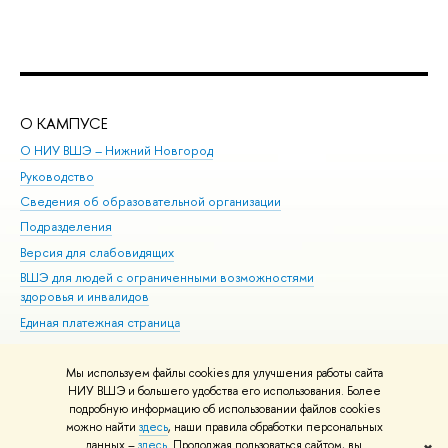
О КАМПУСЕ
ОБ
О НИУ ВШЭ – Нижний Новгород
Бак
Руководство
Маг
Сведения об образовательной организации
Вт
Подразделения
Вы
Версия для слабовидящих
Ку
ВШЭ для людей с ограниченными возможностями
Пр
здоровья и инвалидов
Рег
Единая платежная страница
Яз
Вы
Мы используем файлы cookies для улучшения работы сайта
Обр
НИУ ВШЭ и большего удобства его использования. Более
подробную информацию об использовании файлов cookies
можно найти
здесь
, наши правила обработки персональных
данных –
здесь
. Продолжая пользоваться сайтом, вы