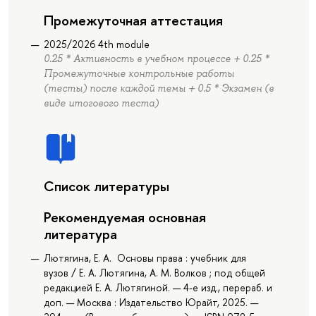
Промежуточная аттестация
2025/2026 4th module
0.25 * Активность в учебном процессе + 0.25 *
Промежуточные контрольные работы
(тесты) после каждой темы + 0.5 * Экзамен (в
виде итогового теста)
Список литературы
Рекомендуемая основная
литература
Лютягина, Е. А. Основы права : учебник для
вузов / Е. А. Лютягина, А. М. Волков ; под общей
редакцией Е. А. Лютягиной. — 4-е изд., перераб. и
доп. — Москва : Издательство Юрайт, 2025. —