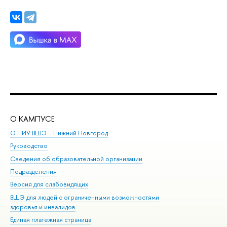
О КАМПУСЕ
ОБ
О НИУ ВШЭ – Нижний Новгород
Бак
Руководство
Маг
Сведения об образовательной организации
Вт
Подразделения
Вы
Версия для слабовидящих
Ку
ВШЭ для людей с ограниченными возможностями
Пр
здоровья и инвалидов
Рег
Единая платежная страница
Яз