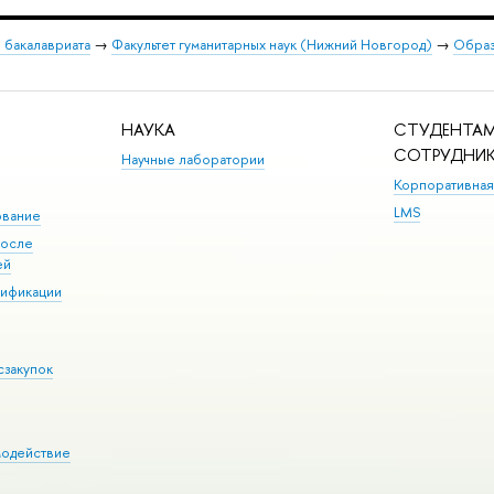
 бакалавриата
→
Факультет гуманитарных наук (Нижний Новгород)
→
Образ
НАУКА
СТУДЕНТАМ
СОТРУДНИ
Научные лаборатории
Корпоративная
LMS
ование
после
ей
лификации
сзакупок
модействие