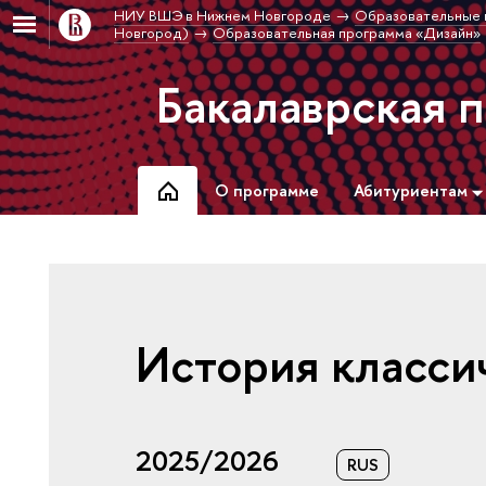
НИУ ВШЭ в Нижнем Новгороде
Образовательные 
Новгород)
Образовательная программа «Дизайн»
Бакалаврская 
О программе
Абитуриентам
История класси
2025/2026
RUS