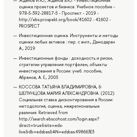
Жданов И.Ю., Жданов В.Ю. - Инвестиционная
оценка проектов и бизнеса. Учебное пособие -
978-5-392-28817-5 - Проспект - 2019 -
http://ebs.prospekt.org/book/41602 - 41602 -
PROSPECT
Инвестиционная оценка. Инструменты и методы
оценки любых активов : пер. с англ., Дамодаран
А., 2019
Инвестиционные фонды : доходность и риски,
стратегии управления портфелем, объекты
инвестирования в России: учеб. пособие,
Абрамов, А. Е., 2005
КОССОВА ТАТЬЯНА ВЛАДИМИРОВНА, &
ШЕЛУНЦОВА МАРИЯ АЛЕКСАНДРОВНА. (2012).
Социальная ставка дисконтирования в России:
методология, оценка, межрегиональные
различия. Retrieved from
http://search.ebscohost.com/login.aspx?
direct=true&site=eds-
live&db=edsbas&AN=edsbas.498663E3