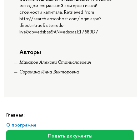
методом социальной альтернативной
стоимости капитала. Retrieved from
http://search.ebscohost.com/login.aspx?
direct=true&site=eds-
live&db=edsbas&AN=edsbas.E17689D7
Авторы
Макаров Алексей Станиславович
Сорокина Инна Викторовна
Главная:
О программе
Подать документы