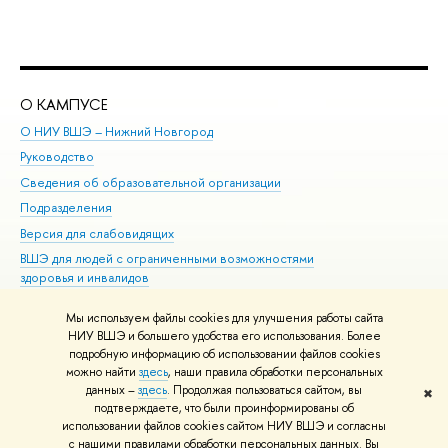
О КАМПУСЕ
ОБ
О НИУ ВШЭ – Нижний Новгород
Бак
Руководство
Маг
Сведения об образовательной организации
Вт
Подразделения
Вы
Версия для слабовидящих
Ку
ВШЭ для людей с ограниченными возможностями
Пр
здоровья и инвалидов
Рег
Единая платежная страница
Яз
Мы используем файлы cookies для улучшения работы сайта
Вы
НИУ ВШЭ и большего удобства его использования. Более
подробную информацию об использовании файлов cookies
Обр
можно найти
здесь
, наши правила обработки персональных
данных –
здесь
. Продолжая пользоваться сайтом, вы
✖
Редактору
подтверждаете, что были проинформированы об
© НИУ ВШЭ 1993–2026
Адреса и контакты
Условия использования
использовании файлов cookies сайтом НИУ ВШЭ и согласны
с нашими правилами обработки персональных данных. Вы
материалов
Политика конфиденциальности
Карта сайта