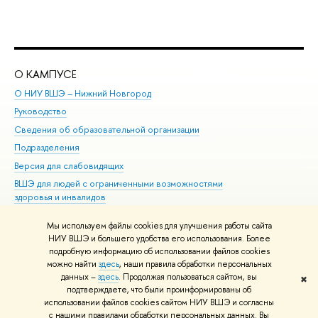
О КАМПУСЕ
ОБ
О НИУ ВШЭ – Нижний Новгород
Бак
Руководство
Маг
Сведения об образовательной организации
Вт
Подразделения
Вы
Версия для слабовидящих
Ку
ВШЭ для людей с ограниченными возможностями
Пр
здоровья и инвалидов
Рег
Единая платежная страница
Яз
Мы используем файлы cookies для улучшения работы сайта
Вы
НИУ ВШЭ и большего удобства его использования. Более
подробную информацию об использовании файлов cookies
Обр
можно найти
здесь
, наши правила обработки персональных
данных –
здесь
. Продолжая пользоваться сайтом, вы
✖
Редактору
подтверждаете, что были проинформированы об
© НИУ ВШЭ 1993–2026
Адреса и контакты
Условия использования
использовании файлов cookies сайтом НИУ ВШЭ и согласны
с нашими правилами обработки персональных данных. Вы
материалов
Политика конфиденциальности
Карта сайта