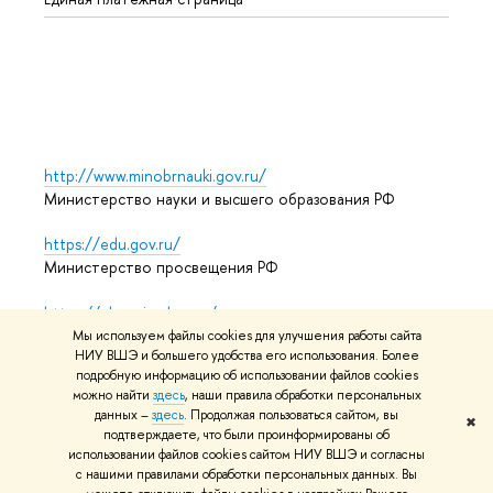
Языко
Выпус
Обрат
http://www.minobrnauki.gov.ru/
Министерство науки и высшего образования РФ
https://edu.gov.ru/
Министерство просвещения РФ
https://elearning.hse.ru/mooc
Массовые открытые онлайн-курсы
Мы используем файлы cookies для улучшения работы сайта
НИУ ВШЭ и большего удобства его использования. Более
подробную информацию об использовании файлов cookies
можно найти
здесь
, наши правила обработки персональных
© НИУ ВШЭ 1993–2026
Адреса и контакты
Условия
данных –
здесь
. Продолжая пользоваться сайтом, вы
✖
подтверждаете, что были проинформированы об
использования материалов
Политика конфиденциальности
использовании файлов cookies сайтом НИУ ВШЭ и согласны
Карта сайта
с нашими правилами обработки персональных данных. Вы