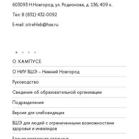
603093 Н.Новгород, ул. Родионова, д. 136, 409 к.
Тел: 8 (831) 432-0092
E-mail: otrehleb@hse.ru
О КАМПУСЕ
ОБР
О НИУ ВШЭ – Нижний Новгород
Бакал
Руководство
Магис
Сведения об образовательной организации
Второ
Подразделения
Высше
Версия для слабовидящих
Курсы
ВШЭ для людей с ограниченными возможностями
Профе
здоровья и инвалидов
Регио
Единая платежная страница