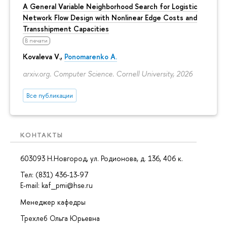
A General Variable Neighborhood Search for Logistic
Network Flow Design with Nonlinear Edge Costs and
Transshipment Capacities
В печати
Kovaleva V.,
Ponomarenko A.
arxiv.org. Computer Science. Cornell University, 2026
Все публикации
КОНТАКТЫ
603093 Н.Новгород, ул. Родионова, д. 136, 406 к.
Тел: (831) 436-13-97
E-mail: kaf_pmi@hse.ru
Менеджер кафедры
Трехлеб Ольга Юрьевна