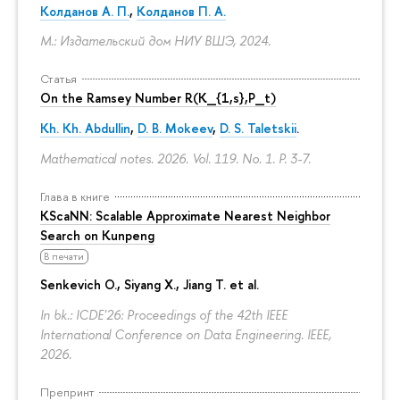
Колданов А. П.
,
Колданов П. А.
М.: Издательский дом НИУ ВШЭ, 2024.
Статья
On the Ramsey Number R(K_{1,s},P_t)
Kh. Kh. Abdullin
,
D. B. Mokeev
,
D. S. Taletskii
.
Mathematical notes. 2026. Vol. 119. No. 1.
P. 3-7.
Глава в книге
KScaNN: Scalable Approximate Nearest Neighbor
Search on Kunpeng
В печати
Senkevich O., Siyang X., Jiang T. et al.
In bk.: ICDE'26: Proceedings of the 42th IEEE
International Conference on Data Engineering. IEEE,
2026.
Препринт