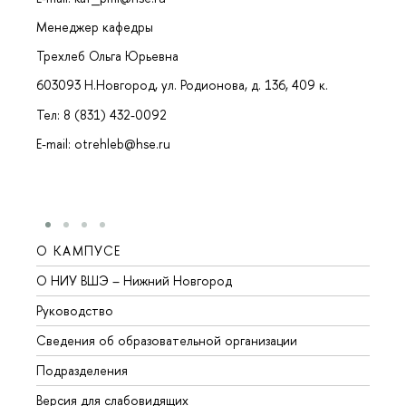
Менеджер кафедры
Трехлеб Ольга Юрьевна
603093 Н.Новгород, ул. Родионова, д. 136, 409 к.
Тел: 8 (831) 432-0092
E-mail: otrehleb@hse.ru
О КАМПУСЕ
ОБР
О НИУ ВШЭ – Нижний Новгород
Бакал
Руководство
Магис
Сведения об образовательной организации
Второ
Подразделения
Высше
Версия для слабовидящих
Курсы