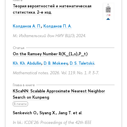
Теория вероятностей и математическая
статистика. 2-е изд.
Колданов А. П.
,
Колданов П. А.
М.: Издательский дом НИУ ВШЭ, 2024.
Статья
On the Ramsey Number R(K_{1,s},P_t)
Kh. Kh. Abdullin
,
D. B. Mokeev
,
D. S. Taletskii
.
Mathematical notes. 2026. Vol. 119. No. 1.
P. 3-7.
Глава в книге
KScaNN: Scalable Approximate Nearest Neighbor
Search on Kunpeng
В печати
Senkevich O., Siyang X., Jiang T. et al.
In bk.: ICDE'26: Proceedings of the 42th IEEE