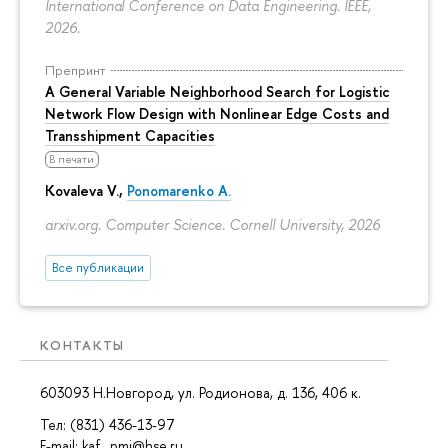
International Conference on Data Engineering. IEEE,
2026.
Препринт
A General Variable Neighborhood Search for Logistic
Network Flow Design with Nonlinear Edge Costs and
Transshipment Capacities
В печати
Kovaleva V.,
Ponomarenko A.
arxiv.org. Computer Science. Cornell University, 2026
Все публикации
КОНТАКТЫ
603093 Н.Новгород, ул. Родионова, д. 136, 406 к.
Тел: (831) 436-13-97
E-mail: kaf_pmi@hse.ru