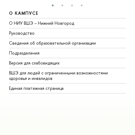
О КАМПУСЕ
О НИУ ВШЭ – Нижний Новгород
Б
Руководство
М
Сведения об образовательной организации
В
Подразделения
В
Версия для слабовидящих
К
ВШЭ для людей с ограниченными возможностями
П
здоровья и инвалидов
Р
Единая платежная страница
Я
В
О