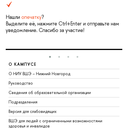
Нашли
опечатку
?
Выделите её, нажмите Ctrl+Enter и отправьте нам
уведомление. Спасибо за участие!
О КАМПУСЕ
О НИУ ВШЭ – Нижний Новгород
Б
Руководство
М
Сведения об образовательной организации
В
Подразделения
В
Версия для слабовидящих
К
ВШЭ для людей с ограниченными возможностями
П
здоровья и инвалидов