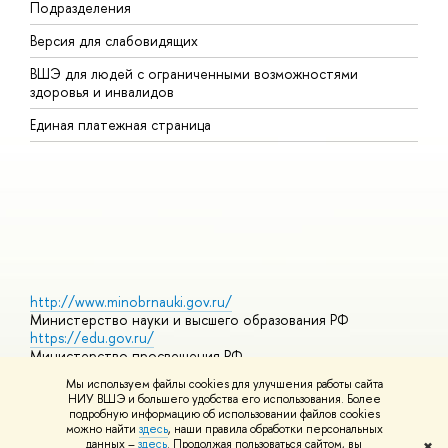
Подразделения
В
Версия для слабовидящих
К
ВШЭ для людей с ограниченными возможностями
П
здоровья и инвалидов
Р
Единая платежная страница
Я
В
О
http://www.minobrnauki.gov.ru/
Министерство науки и высшего образования РФ
https://edu.gov.ru/
Министерство просвещения РФ
https://elearning.hse.ru/mooc
Мы используем файлы cookies для улучшения работы сайта
Массовые открытые онлайн-курсы
НИУ ВШЭ и большего удобства его использования. Более
подробную информацию об использовании файлов cookies
можно найти
здесь
, наши правила обработки персональных
данных –
здесь
. Продолжая пользоваться сайтом, вы
✖