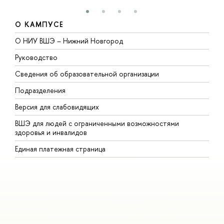
О КАМПУСЕ
О НИУ ВШЭ – Нижний Новгород
Б
Руководство
М
Сведения об образовательной организации
В
Подразделения
В
Версия для слабовидящих
К
ВШЭ для людей с ограниченными возможностями
П
здоровья и инвалидов
Р
Единая платежная страница
Я
В
О