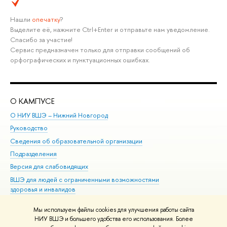
Нашли
опечатку
?
Выделите её, нажмите Ctrl+Enter и отправьте нам уведомление.
Спасибо за участие!
Сервис предназначен только для отправки сообщений об
орфографических и пунктуационных ошибках.
О КАМПУСЕ
ОБ
О НИУ ВШЭ – Нижний Новгород
Бак
Руководство
Маг
Сведения об образовательной организации
Вт
Подразделения
Вы
Версия для слабовидящих
Ку
ВШЭ для людей с ограниченными возможностями
Пр
здоровья и инвалидов
Рег
Единая платежная страница
Яз
Мы используем файлы cookies для улучшения работы сайта
Вы
НИУ ВШЭ и большего удобства его использования. Более