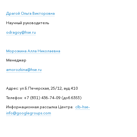
Драгой Ольга Викторовна
Научный руководитель
odragoy@hse.ru
Морозкина Алла Николаевна
Менеджер
amorozkina@hse.ru
Адрес: ул.Б.Печерская, 25/12, ауд.410
Телефон: +7 (831) 436-74-09 (доб.6353)
Информационная рассылка Центра:
clb-hse-
info@googlegroups.com