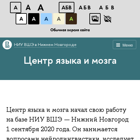
A
A
A
АБВ
АБВ
АБВ
А
А
А
А
А
Обычная версия сайта
НИУ ВШЭ в Нижнем Новгороде
Меню
Центр языка и мозга
Центр языка и мозга начал свою работу
на базе НИУ ВШЭ — Нижний Новгород
1 сентября 2020 года. Он занимается
вопросами нейролингвистики, исследует