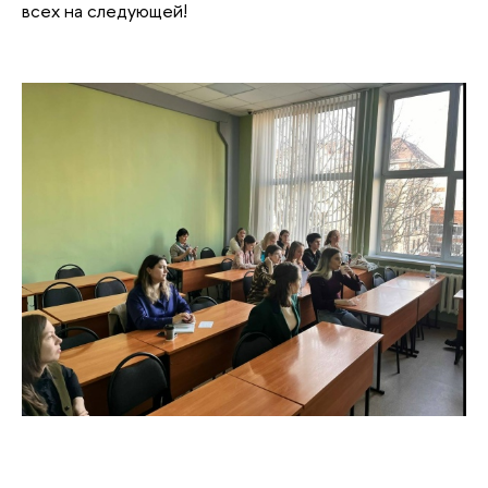
Кроме того, исследователи рассказали про свои
курсовые работы. Ольга Тасенко поделилась
информацией о своей работе о выявлении
шизофрении по акустическим признакам с помощью
моделей машинного обучения. Дарья Капитанова и
Анастасия Губаренко представили исследование о
синдроме иностранного акцента у детей с
расстройством аутистического спектра.
Мы благодарим всех выступающих и слушателей за
участие в этой нейропятнице и с нетерпением ждем
всех на следующей!