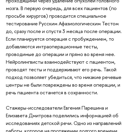
Стажер-исследователь Ирина Макарова рассказала,
как нейролингвисты могут помочь хирургам во время
операции. В мозге за речевые функции отвечают
разные центры – как корковые представительства,
так и тракты белого вещества. Если в мозге
возникают повреждения (опухоль, инсульт и т.п.),
задевающие речевые центры, то могут возникнуть
нарушения высших психических функций, в том числе
и речи.
В ЦЯиМ мы занимаемся работой с пациентами,
проходящими через удаление опухолей головного
мозга. В первую очередь, для всех пациентов (по
просьбе хирургов) проводится специальное
тестирование Русским Афазиологическим Тестом
до, сразу после и спустя 3 месяца после операции.
Если планируется операция с пробуждением, то
добавляются интраоперационные тесты,