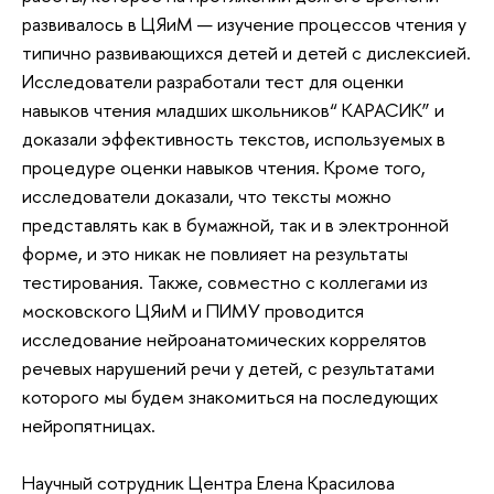
проводимые до операции и прямо во время нее.
Нейролингвисты взаимодействуют с пациентом,
проводят тесты и поддерживают его речь. Такой
подход позволяет убедиться, что никакие речевые
центры не были повреждены во время операции, и
речь пациента останется в сохранности.
Стажеры-исследователи Евгения Парешина и
Елизавета Дмитрова поделились информацией об
исследованиях детской речи. Одно из направлений
работы, которое на протяжении долгого времени
развивалось в ЦЯиМ — изучение процессов чтения у
типично развивающихся детей и детей с дислексией.
Исследователи разработали тест для оценки
навыков чтения младших школьников“ КАРАСИК” и
доказали эффективность текстов, используемых в
процедуре оценки навыков чтения. Кроме того,