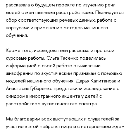
исследователи доказали, что тексты можно
представлять как в бумажной, так и в электронной
форме, и это никак не повлияет на результаты
тестирования. Также, совместно с коллегами из
московского ЦЯиМ и ПИМУ проводится
исследование нейроанатомических коррелятов
речевых нарушений речи у детей, с результатами
которого мы будем знакомиться на последующих
нейропятницах.
Научный сотрудник Центра Елена Красилова
рассказала о будущем проекте по изучению речи
людей с ментальными расстройствами. Планируется
сбор соответствующих речевых данных, работа с
корпусами и применение методов машинного
обучения.