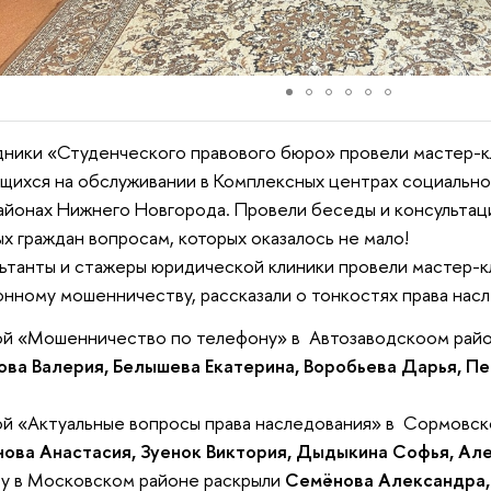
ники «Студенческого правового бюро» провели мастер-кл
щихся на обслуживании в Комплексных центрах социально
районах Нижнего Новгорода. Провели беседы и консульта
х граждан вопросам, которых оказалось не мало!
ьтанты и стажеры юридической клиники про
вели мастер-
нному мошенничеству, рассказали о тонкостях права нас
й «Мошенничество по телефону» в Автозаводскоом райо
ва Валерия, Белышева Екатерина, Воробьева Дарья, П
й «Актуальные вопросы права наследования» в Сормовск
нова Анастасия, Зуенок Виктория, Дыдыкина Софья, Ал
у в Московском районе раскрыли
Семёнова Александра, 