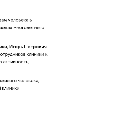
ам человека в
 рамках многолетнего
ики,
Игорь Петрович
сотрудников клиники к
ю активность,
ожилого человека,
 клиники.