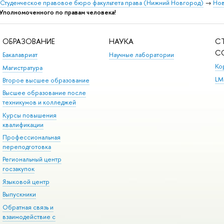
Студенческое правовое бюро факультета права (Нижний Новгород)
→
Нов
Уполномоченного по правам человека!
ОБРАЗОВАНИЕ
НАУКА
С
С
Бакалавриат
Научные лаборатории
Ко
Магистратура
LM
Второе высшее образование
Высшее образование после
техникумов и колледжей
Курсы повышения
квалификации
Профессиональная
переподготовка
Региональный центр
госзакупок
Языковой центр
Выпускники
Обратная связь и
взаимодействие с