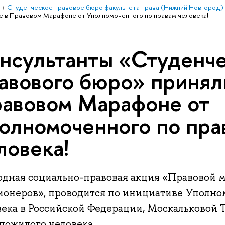
Студенческое правовое бюро факультета права (Нижний Новгород)
е в Правовом Марафоне от Уполномоченного по правам человека!
нсультанты «Студенче
авового бюро» приняли
авовом Марафоне от
олномоченного по пра
ловека!
одная социально-правовая акция «Правовой 
ионеров», проводится по инициативе Уполно
ека в Российской Федерации, Москальковой Т
пожилого человека.