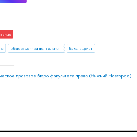
вание
ты
общественная деятельность
бакалавриат
ческое правовое бюро факультета права (Нижний Новгород)