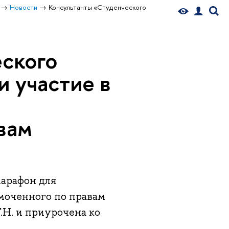
Новости
Консультанты «Студенческого
ского
 участие в
вам
марафон для
моченного по правам
.Н. и приурочена ко