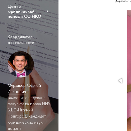
Центр
юридической
помощи СО НКО
Координатор
деятельности
Мурзаков Сергей
Иванович
–
заместитель декана
факультета права НИУ
ВШЭ-Нижний
Новгород, кандидат
юридических наук,
доцент