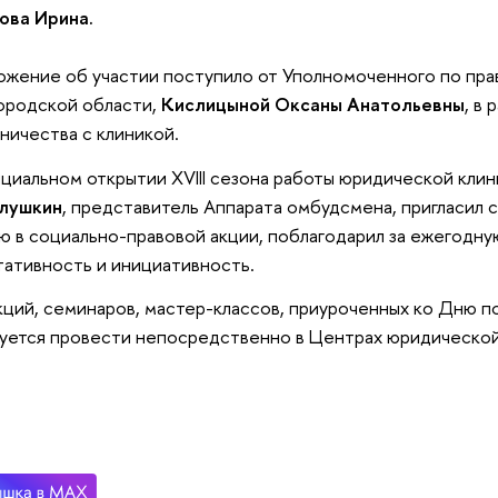
ова Ирина.
жение об участии поступило от Уполномоченного по прав
ородской области,
Кислицыной Оксаны Анатольевны
, в
ничества с клиникой.
циальном открытии XVIII сезона работы юридической клин
лушкин
, представитель Аппарата омбудсмена, пригласил 
ю в социально-правовой акции, поблагодарил за ежегодну
тативность и инициативность.
кций, семинаров, мастер-классов, приуроченных ко Дню п
уется провести непосредственно в Центрах юридической