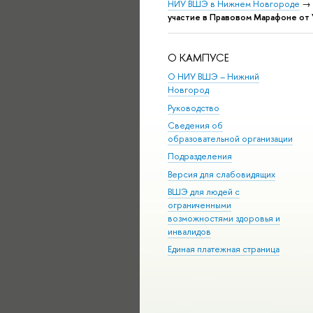
НИУ ВШЭ в Нижнем Новгороде
→
участие в Правовом Марафоне от 
О КАМПУСЕ
О НИУ ВШЭ – Нижний
Новгород
Руководство
Сведения об
образовательной организации
Подразделения
Версия для слабовидящих
ВШЭ для людей с
ограниченными
возможностями здоровья и
инвалидов
Единая платежная страница