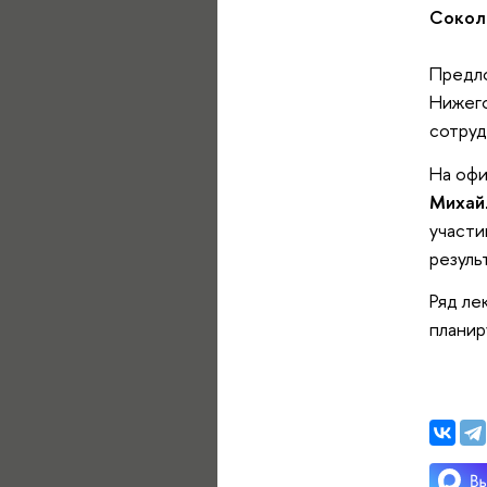
Сокол
Предло
Нижег
сотруд
На офи
Михай
участи
резуль
Ряд ле
планир