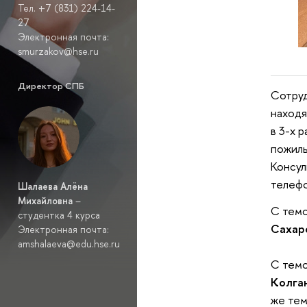
Тел. +7 (831) 224-14-
27
Электронная почта:
smurzakov@hse.ru
Директор СПБ
Сотруд
находя
в 3-х 
пожилы
Консул
телефо
Шалаева Алёна
Михайловна
–
С темо
студентка 4 курса
Сахаро
Электронная почта:
amshalaeva@edu.hse.ru
С темо
Колга
же тем