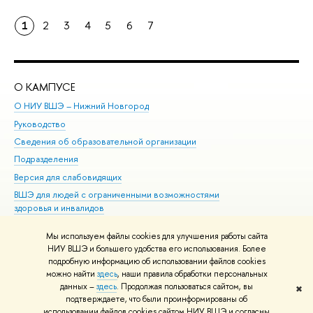
1
2
3
4
5
6
7
О КАМПУСЕ
ОБ
О НИУ ВШЭ – Нижний Новгород
Бак
Руководство
Маг
Сведения об образовательной организации
Вт
Подразделения
Вы
Версия для слабовидящих
Ку
ВШЭ для людей с ограниченными возможностями
Пр
здоровья и инвалидов
Рег
Единая платежная страница
Яз
Мы используем файлы cookies для улучшения работы сайта
Вы
НИУ ВШЭ и большего удобства его использования. Более
подробную информацию об использовании файлов cookies
Обр
можно найти
здесь
, наши правила обработки персональных
данных –
здесь
. Продолжая пользоваться сайтом, вы
✖
Редактору
подтверждаете, что были проинформированы об
© НИУ ВШЭ 1993–2026
Адреса и контакты
Условия использования
использовании файлов cookies сайтом НИУ ВШЭ и согласны