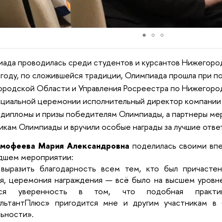
ада проводилась среди студентов и курсантов Нижегород
 году, по сложившейся традиции, Олимпиада прошла при 
родской Области и Управления Росреестра по Нижегоро
циальной церемонии исполнительный директор компани
 дипломы и призы победителям Олимпиады, а партнеры ме
икам Олимпиады и вручили особые награды за лучшие отве
имофеева Мария Александровна
поделилась своими вп
дшем мероприятии:
 выразить благодарность всем тем, кто был причастен
я, церемония награждения — всё было на высшем уровн
ется уверенность в том, что подобная практ
ультантПлюс» пригодится мне и другим участникам в
ьности».