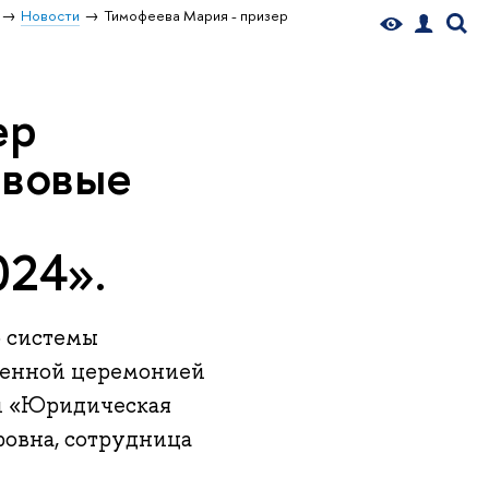
Новости
Тимофеева Мария - призер
ер
авовые
024».
 системы
венной церемонией
ии «Юридическая
ровна, сотрудница