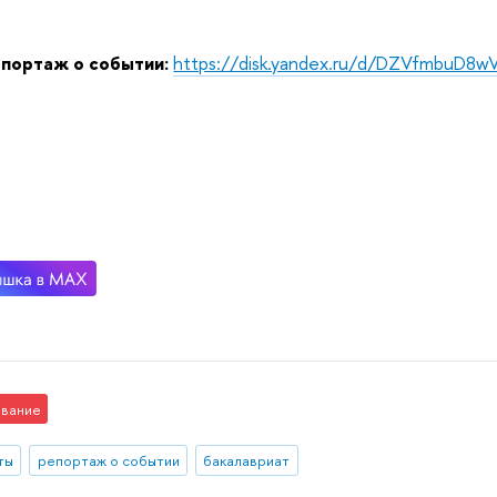
епортаж о событии:
https://disk.yandex.ru/d/DZVfmbuD8
вание
ты
репортаж о событии
бакалавриат