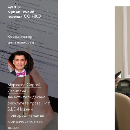
Центр
юридической
помощи СО НКО
Координатор
деятельности
Мурзаков Сергей
Иванович
–
заместитель декана
факультета права НИУ
ВШЭ-Нижний
Новгород, кандидат
юридических наук,
доцент