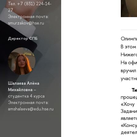
Тел. +7 (831) 224-14-
27
Электронная почта:
smurzakov@hse.ru
Олимпи
Директор СПБ
В этом
Нижего
На офи
вручил
участн
Шалаева Алёна
Т
Михайловна
–
студентка 4 курса
проше
Электронная почта:
«Хочу
amshalaeva@edu.hse.ru
Задани
явля
«Конс
деятел