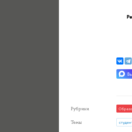
Р
Рубрики
Образо
Темы
студен