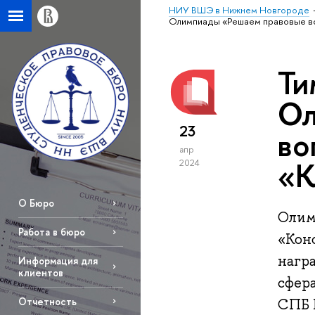
НИУ ВШЭ в Нижнем Новгороде
Олимпиады «Решаем правовые во
Ти
Ол
23
во
апр
«К
2024
О Бюро
Олим
Работа в бюро
«Кон
нагр
Информация для
клиентов
сфер
Отчетность
СПБ 