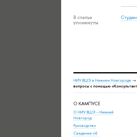
Студен
В статье
упомянуты
НИУ ВШЭ в Нижнем Новгороде
→
вопросы с помощью «Консультант
О КАМПУСЕ
О НИУ ВШЭ – Нижний
Новгород
Руководство
Сведения об