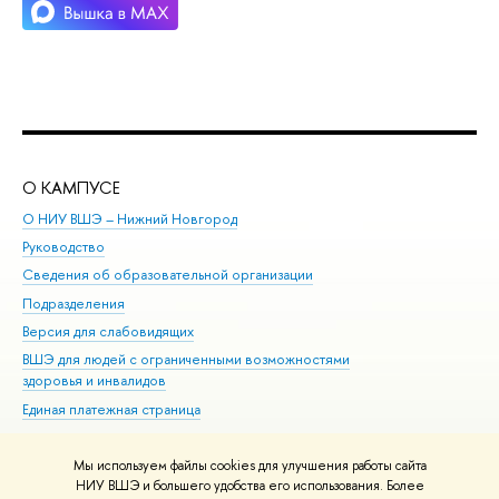
О КАМПУСЕ
ОБ
О НИУ ВШЭ – Нижний Новгород
Бак
Руководство
Маг
Сведения об образовательной организации
Вт
Подразделения
Вы
Версия для слабовидящих
Ку
ВШЭ для людей с ограниченными возможностями
Пр
здоровья и инвалидов
Рег
Единая платежная страница
Яз
Вы
Мы используем файлы cookies для улучшения работы сайта
Обр
НИУ ВШЭ и большего удобства его использования. Более