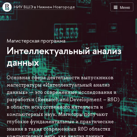
НИУ ВШЭ в Нижнем Новгороде
Меню
Магистерская программа
Интеллектуальный анализ
данных
Основная сфера деятельности выпускников
магистратуры «Интеллектуальный анализ
данных» — это современные исследования и
разработки (Research and Development – R&D)
в области искусственного интеллекта и
компьютерных наук. Магистры получают
глубокие фундаментальные и практические
знания в таких современных R&D областях
компьютерных наук, как анализ данных,