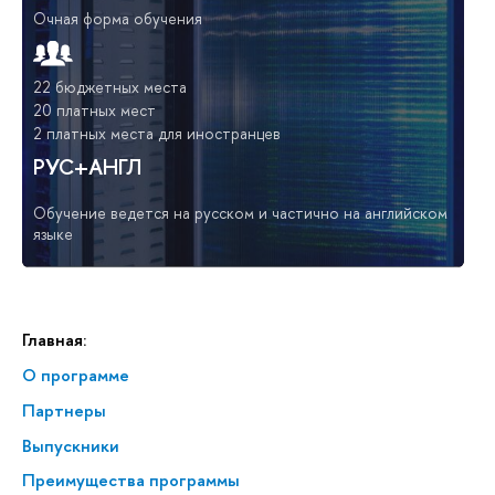
Очная форма обучения
22 бюджетных места
20 платных мест
2 платных места для иностранцев
РУС+АНГЛ
Обучение ведется на русском и частично на английском
языке
Главная:
О программе
Партнеры
Выпускники
Преимущества программы