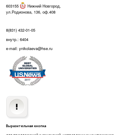
603155
Нижний Новгород
,
ул.Родионова, 136, оф.408
8(831) 432-01-05
внутр.: 6404
e-mail: ynikolaeva@hse.ru
Выразительная кнопка
для предложений и замечаний, направленных на улучшение