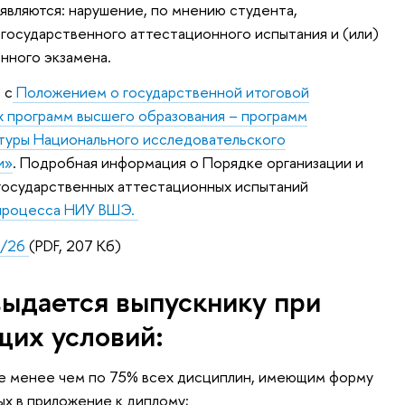
являются: нарушение, по мнению студента,
государственного аттестационного испытания и (или)
енного экзамена.
 с
Положением о государственной итоговой
х программ высшего образования – программ
атуры Национального исследовательского
и»
. Подробная информация о Порядке организации и
 государственных аттестационных испытаний
 процесса НИУ ВШЭ.
5/26
(PDF, 207 Кб)
выдается выпускнику при
их условий:
не менее чем по 75% всех дисциплин, имеющим форму
ых в приложение к диплому;