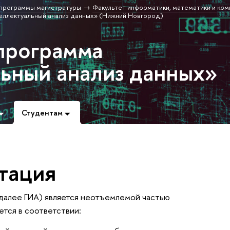
программы магистратуры
Факультет информатики, математики и ко
еллектуальный анализ данных» (Нижний Новгород)
программа
ьный анализ данных»
Студентам
стация
(далее ГИА) является неотъемлемой частью
ется в соответствии: