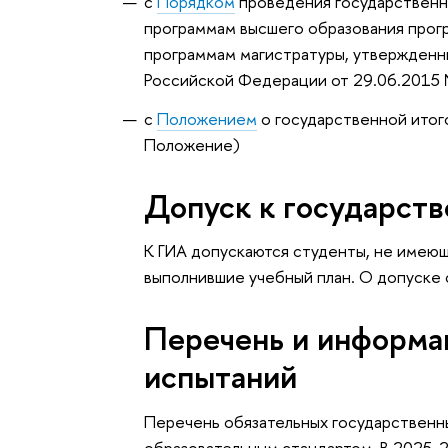
с
Порядком
проведения государственн
программам высшего образования прог
программам магистратуры, утвержденн
Российской Федерации от 29.06.2015
с
Положением
о государственной итог
Положение)
Допуск к государств
К ГИА допускаются студенты, не имею
выполнившие учебный план. О допуске 
Перечень и информа
испытаний
Перечень обязательных государственн
образовательным стандартом. В 2025-