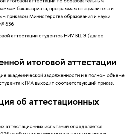
ой итоговой аттестации по образовательным
раммам бакалавриата, программам специалитета и
ым приказом Министерства образования и науки
 № 636
овой аттестации студентов НИУ ВШЭ (далее
енной итоговой аттестации
щие академической задолженности и в полном объеме
студента к ГИА выходит соответствующий приказ.
ция об аттестационных
ых аттестационных испытаний определяется
2026 учебном году аттестационные испытания