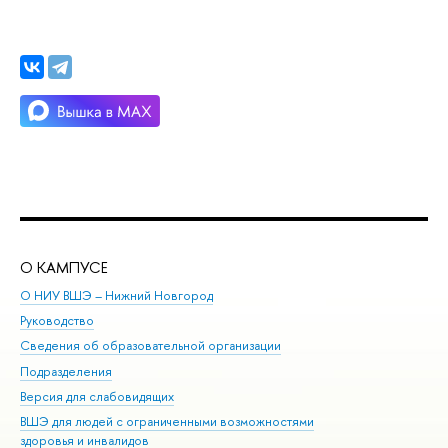
О КАМПУСЕ
ОБ
О НИУ ВШЭ – Нижний Новгород
Бак
Руководство
Маг
Сведения об образовательной организации
Вт
Подразделения
Вы
Версия для слабовидящих
Ку
ВШЭ для людей с ограниченными возможностями
Пр
здоровья и инвалидов
Рег