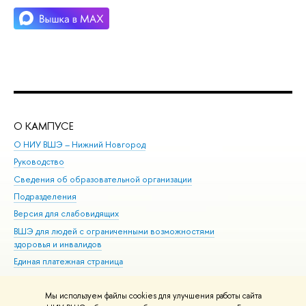
О КАМПУСЕ
ОБ
О НИУ ВШЭ – Нижний Новгород
Бак
Руководство
Маг
Сведения об образовательной организации
Вт
Подразделения
Вы
Версия для слабовидящих
Ку
ВШЭ для людей с ограниченными возможностями
Пр
здоровья и инвалидов
Рег
Единая платежная страница
Яз
Вы
Мы используем файлы cookies для улучшения работы сайта
Обр