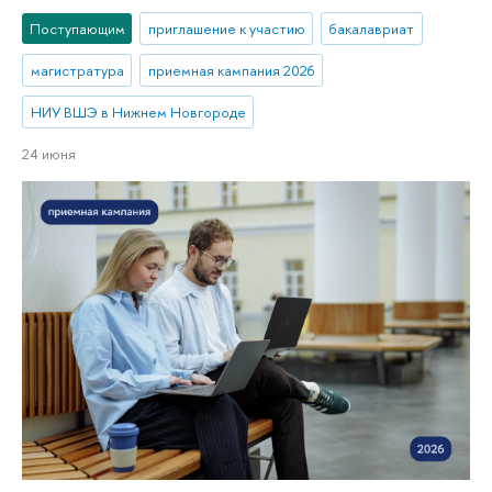
Поступающим
приглашение к участию
бакалавриат
магистратура
приемная кампания 2026
НИУ ВШЭ в Нижнем Новгороде
24 июня